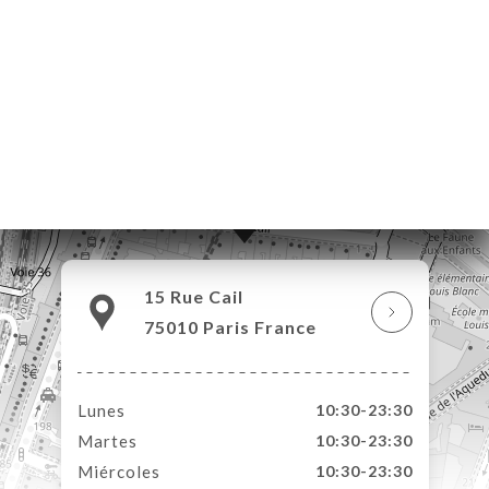
CIO
ERVA
EÑA
NÚ
ACTO
15 Rue Cail
75010 Paris France
Lunes
10:30-23:30
Martes
10:30-23:30
Miércoles
10:30-23:30