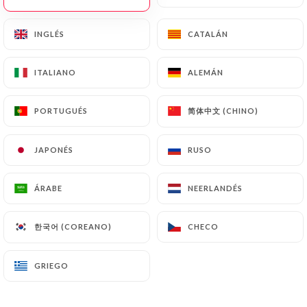
ES
MENÚ
INGLÉS
INGLÉS
CATALÁN
CATALÁN
ITALIANO
ITALIANO
ALEMÁN
ALEMÁN
简体中文 (CHINO)
简体中文 (CHINO)
PORTUGUÉS
PORTUGUÉS
JAPONÉS
JAPONÉS
RUSO
RUSO
/
Contacto
INICIO
CONTACTO
ÁRABE
ÁRABE
NEERLANDÉS
NEERLANDÉS
한국어 (COREANO)
한국어 (COREANO)
CHECO
CHECO
GRIEGO
GRIEGO
Chettinadu