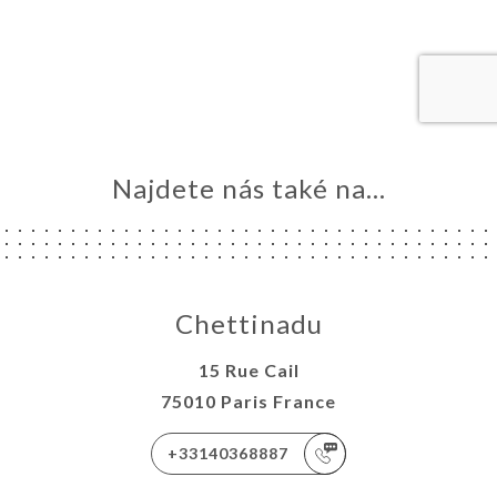
VOVAT
ENZE
ÍDKA
TAKT
Najdete nás také na...
Chettinadu
15 Rue Cail
75010 Paris France
+33140368887